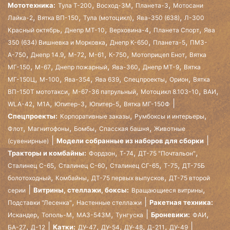
,
,
,
Мототехника:
Тула Т-200
Восход-3М
Планета-3
Мотосани
,
,
,
,
Лайка-2
Вятка ВП-150
Тула (мотоцикл)
Ява-350 (638)
Л-300
,
,
,
,
Красный октябрь
Днепр МТ-10
Верховина-4
Планета Спорт
Ява
,
,
,
350 (634) Вишневка и Морковка
Днепр К-650
Планета-5
ПМЗ-
,
,
,
,
,
,
А-750
Днепр 14.9
М-72
М-61
К-750
Мотоприцеп Енот
Вятка
,
,
,
,
,
МГ-150
М-67
Днепр пожарный
Ява-360
Днепр МТ-9
Вятка
,
,
,
,
,
,
МГ-150Ц
М-100
Ява-354
Ява 639
Спецпроекты
Орион
Вятка
,
,
,
,
ВП-150Т мототакси
М-67-36 патрульный
Мотоцикл 8.103-10
ВАИ
,
,
,
,
WLA-42
М1А
Юпитер-3
Юпитер-5
Вятка МГ-150Ф
,
,
Спецпроекты:
Корпоративные заказы
Румбоксы и интерьеры
,
,
,
,
Флот
Магнитофоны
Бомбы
Спасская башня
Животные
Модели собранные из наборов для сборки
(сувенирные)
,
,
,
Тракторы и комбайны:
Фордзон
Т-74
ДТ-75 "Почтальон"
,
,
,
,
Сталинец С-65
Сталинец С-60
Сталинец СГ-65
Т-75
ДТ-75Б
,
,
,
болотоходный
Комбайны
ДТ-75 первых выпусков
ДТ-75 второй
,
Витрины, стеллажи, боксы:
серии
Вращающиеся витрины
,
Ракетная техника:
Подставки "Лесенка"
Настенные стеллажи
,
,
,
,
Броневики:
Искандер
Тополь-М
МАЗ-543М
Тунгуска
ФАИ
,
,
,
,
,
Катки:
БА-27
Д-12
ДУ-47
ДУ-54
ДУ-48
Д-211
ДУ-49