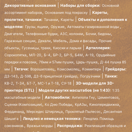
Декоративные основания
Наборы для сборки:
Основной
,
Кареты,
ассортимент наборов
Основания под покраску
,
пролетки, тачанки:
Объекты и дополнения к
Тачанки
Кареты
,
,
,
моделям:
Грузы, ящики
Оружие
Автоматы газированной воды
,
,
,
,
Двигатели
Телефонные будки
АЗС, колонки
Бочки, бидоны
,
,
,
,
Гаражные секции
Декали
Мебель
Дома и фасады
Прочие
,
,
Артиллерия:
объекты
Гусеницы, траки
Киоски и ларьки
,
,
,
,
,
,
,
Сорокопятка
МЛ-20
Б-4
БР-2
БР-5
Б4М
А-19
Орудийные
,
,
,
передки и повозки
76мм и 57мм пушки
Царь-пушка
Д-44 пушка 85
,
,
Тягачи:
Грейдеры:
мм
Ворошиловец
Комсомолец
Коминтерн
,
,
,
Танки:
ДЗ-143
Д-598
ДЗ-6 прицепной грейдер
Погрузчики
,
,
,
,
3D-модели для 3D-
КВ-2
Т-34
БТ-7
МС-1 и Т-18
СУ-18
принтера (STL)
Модели других масштабов (не 1:43):
1:35
,
,
Автомобили:
масштабные модели
Антилопа Гну
Цементовоз
,
,
,
,
Сценки (Композиции)
Ко Дню Победы
КрАЗы
Кинопередвижка
,
,
,
Фердинанд
Мерседес Штирлица
Проклятый Пылесос
Десантная
Лендлиз и немецкая техника:
Шишига
Лендлиз. Помощь
,
Распродажа:
союзников.
Вражьи морды
Реализация образцов и