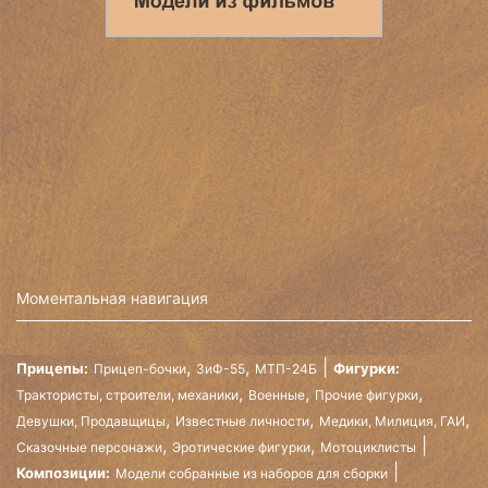
Моментальная навигация
,
,
Прицепы:
Фигурки:
Прицеп-бочки
ЗиФ-55
МТП-24Б
,
,
,
Трактористы, строители, механики
Военные
Прочие фигурки
,
,
,
Девушки, Продавщицы
Известные личности
Медики, Милиция, ГАИ
,
,
Сказочные персонажи
Эротические фигурки
Мотоциклисты
Композиции:
Модели собранные из наборов для сборки