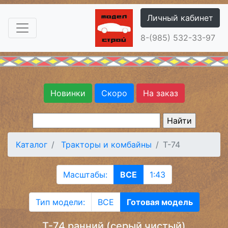
Личный кабинет
8-(985) 532-33-97
Новинки
Скоро
На заказ
Каталог
Тракторы и комбайны
Т-74
Масштабы:
ВСЕ
1:43
Тип модели:
ВСЕ
Готовая модель
Т-74 ранний (серый чистый)