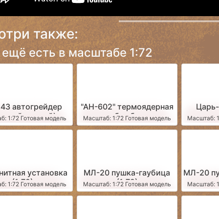
отри также:
 ещё есть в масштабе 1:72
143 автогрейдер
"АН-602" термоядерная
Царь-
елтый чистый)
бомба
б: 1:72 Готовая модель
Масштаб: 1:72 Готовая модель
Масштаб: 1
нитная установка
МЛ-20 пушка-гаубица
МЛ-20 пу
(1:72)
(1:72)
пере
б: 1:72 Готовая модель
Масштаб: 1:72 Готовая модель
Масштаб: 1