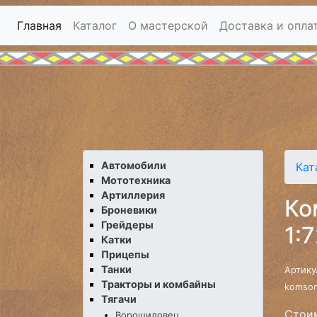
Главная
Каталог
О мастерской
Доставка и опла
Автомобили
Кат
Мототехника
Артиллерия
Ко
Броневики
Грейдеры
1:7
Катки
Прицепы
Танки
Артику
Тракторы и комбайны
komsom
Тягачи
Стоим
Ворошиловец