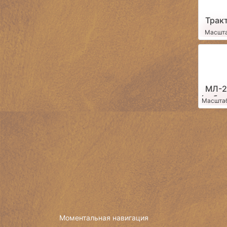
Трак
серии 
Масшта
МЛ-2
(набор
Масштаб
Моментальная навигация