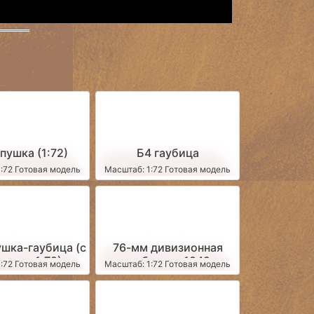
пушка (1:72)
Б4 гаубица
:72 Готовая модель
Масштаб: 1:72 Готовая модель
шка-гаубица (с
76-мм дивизионная
дком, 1:72)
пушка образца 1942 года
:72 Готовая модель
Масштаб: 1:72 Готовая модель
(масштаб 1:72, станины
сведены)