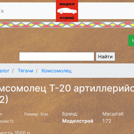
та
алог
Тягачи
Комсомолец
мсомолец Т-20 артиллерийс
2)
Бренд:
Масштаб
л:
Размер: 5см
Моделстрой
1:72
olec72
ость 1500 р.