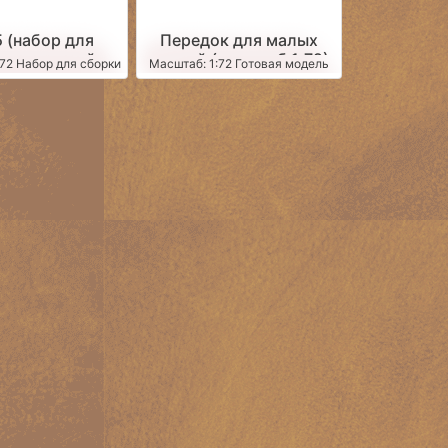
 (набор для
Передок для малых
стоятельной
орудий (масштаб 1:72)
72 Набор для сборки
Масштаб: 1:72 Готовая модель
масштаб 1:72)