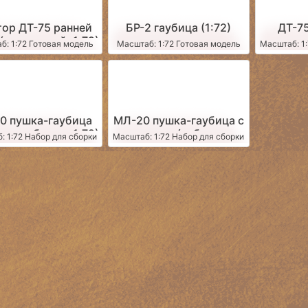
тор ДТ-75 ранней
БР-2 гаубица (1:72)
ДТ-75
(оранжевый, 1:72)
само
б: 1:72 Готовая модель
Масштаб: 1:72 Готовая модель
Масштаб: 1:
сборки 
0 пушка-гаубица
МЛ-20 пушка-гаубица с
 для сборки, 1:72)
передком (набор для
: 1:72 Набор для сборки
Масштаб: 1:72 Набор для сборки
сборки, 1:72)