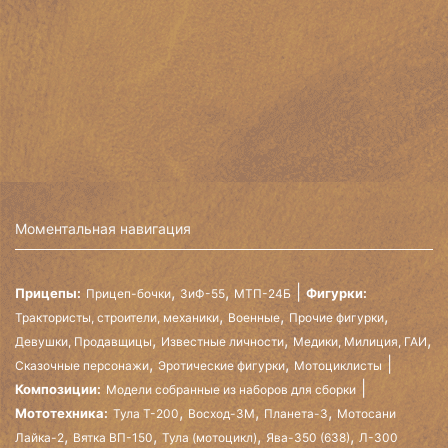
Моментальная навигация
,
,
Прицепы:
Фигурки:
Прицеп-бочки
ЗиФ-55
МТП-24Б
,
,
,
Трактористы, строители, механики
Военные
Прочие фигурки
,
,
,
Девушки, Продавщицы
Известные личности
Медики, Милиция, ГАИ
,
,
Сказочные персонажи
Эротические фигурки
Мотоциклисты
Композиции:
Модели собранные из наборов для сборки
,
,
,
Мототехника:
Тула Т-200
Восход-3М
Планета-3
Мотосани
,
,
,
,
Лайка-2
Вятка ВП-150
Тула (мотоцикл)
Ява-350 (638)
Л-300