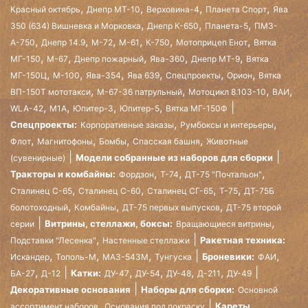
,
,
,
,
Красный октябрь
Днепр МТ-10
Верховина-4
Планета Спорт
Ява
,
,
,
350 (634) Вишневка и Морковка
Днепр К-650
Планета-5
ПМЗ-
,
,
,
,
,
,
А-750
Днепр 14.9
М-72
М-61
К-750
Мотоприцеп Енот
Вятка
,
,
,
,
,
МГ-150
М-67
Днепр пожарный
Ява-360
Днепр МТ-9
Вятка
,
,
,
,
,
,
МГ-150Ц
М-100
Ява-354
Ява 639
Спецпроекты
Орион
Вятка
,
,
,
,
ВП-150Т мототакси
М-67-36 патрульный
Мотоцикл 8.103-10
ВАИ
,
,
,
,
WLA-42
М1А
Юпитер-3
Юпитер-5
Вятка МГ-150Ф
,
,
Спецпроекты:
Корпоративные заказы
Румбоксы и интерьеры
,
,
,
,
Флот
Магнитофоны
Бомбы
Спасская башня
Животные
Модели собранные из наборов для сборки
(сувенирные)
,
,
,
Тракторы и комбайны:
Фордзон
Т-74
ДТ-75 "Почтальон"
,
,
,
,
Сталинец С-65
Сталинец С-60
Сталинец СГ-65
Т-75
ДТ-75Б
,
,
,
болотоходный
Комбайны
ДТ-75 первых выпусков
ДТ-75 второй
,
Витрины, стеллажи, боксы:
серии
Вращающиеся витрины
,
Ракетная техника:
Подставки "Лесенка"
Настенные стеллажи
,
,
,
,
Броневики:
Искандер
Тополь-М
МАЗ-543М
Тунгуска
ФАИ
,
,
,
,
,
Катки:
БА-27
Д-12
ДУ-47
ДУ-54
ДУ-48
Д-211
ДУ-49
Декоративные основания
Наборы для сборки:
Основной
,
Кареты,
ассортимент наборов
Основания под покраску