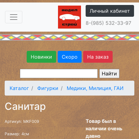
Личный кабинет
8-(985) 532-33-97
Новинки
Скоро
На заказ
Каталог
Фигурки
Медики, Милиция, ГАИ
Санитар
Товар был в
Артикул: MKF009
наличии очень
Размер: 4см
давно