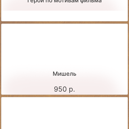
Герой по мотивам фильма
Мишель
950 р.