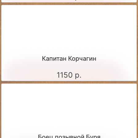
Капитан Корчагин
1150 р.
Боец позывной Буря