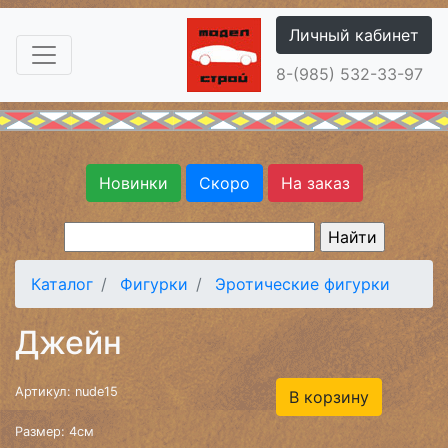
Личный кабинет
8-(985) 532-33-97
Новинки
Скоро
На заказ
Каталог
Фигурки
Эротические фигурки
Джейн
Артикул: nude15
В корзину
Размер: 4см