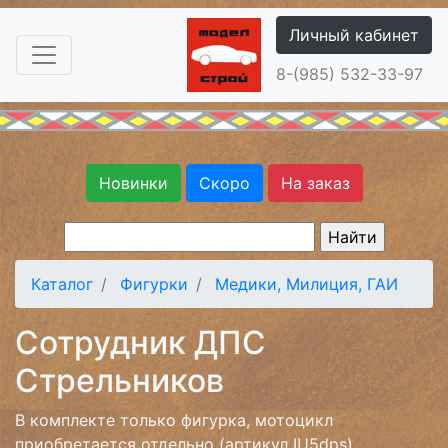
Личный кабинет
8-(985) 532-33-97
Новинки
Скоро
На заказ
Каталог
Фигурки
Медики, Милиция, ГАИ
Сотрудник ДПС
Стрельников
В комплекте только фигурка, мотоцикл
приобретается отдельно (артикул IU5dps).