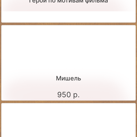
Герой по мотивам фильма
Мишель
950 р.