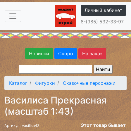
Личный кабинет
8-(985) 532-33-97
Новинки
Скоро
На заказ
Каталог
Фигурки
Сказочные персонажи
Василиса Прекрасная
(масштаб 1:43)
Этот товар бывает
Артикул: vasilisa43