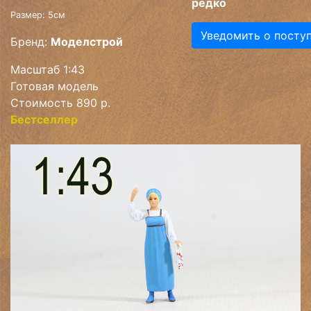
редко
Размер: 5см
Уведомить о посту
Бренд:
Моделстрой
Масштаб 1:43
Готовая модель
Стоимость 890 р.
Бестселлер