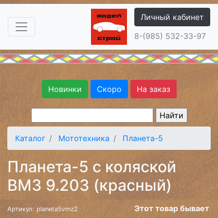
Личный кабинет
8-(985) 532-33-97
Новинки
Скоро
На заказ
Каталог
Мототехника
Планета-5
Планета-5 с коляской
ВМЗ 9.203 (красный)
Этот товар бывает
Артикул: planeta5vmz2