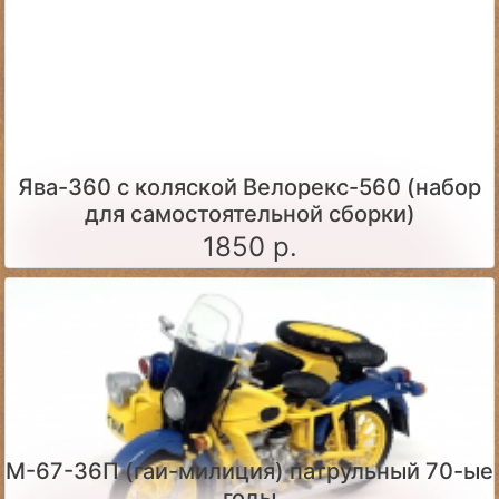
Ява-360 c коляской Велорекс-560 (набор
для самостоятельной сборки)
1850 р.
М-67-36П (гаи-милиция) патрульный 70-ые
годы