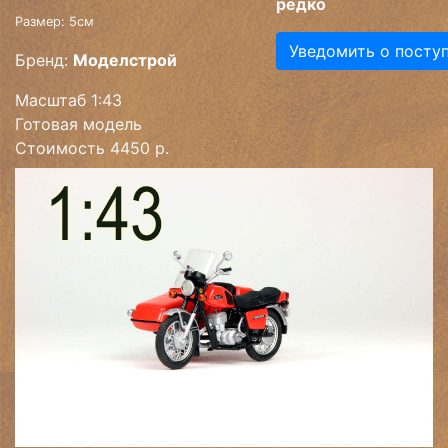
редко
Размер: 5см
Уведомить о посту
Бренд:
Моделстрой
Масштаб 1:43
Готовая модель
Стоимость 4450 р.