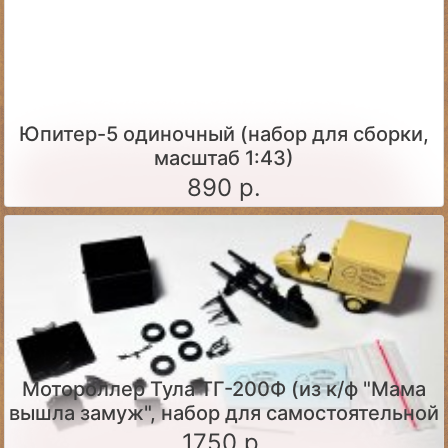
Юпитер-5 одиночный (набор для сборки,
масштаб 1:43)
890 р.
Мотороллер Тула ТГ-200Ф (из к/ф "Мама
вышла замуж", набор для самостоятельной
сборки)
1750 р.