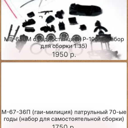
МВ-650М с радиостанцией Р-105М (набор
для сборки 1:35)
1950 р.
М-67-36П (гаи-милиция) патрульный 70-ые
годы (набор для самостоятельной сборки)
1750 р.