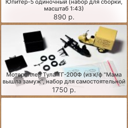
Юпитер-5 одиночный (набор для сборки,
масштаб 1:43)
890 р.
Мотороллер Тула ТГ-200Ф (из к/ф "Мама
вышла замуж", набор для самостоятельной
сборки)
1750 р.