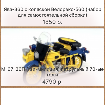
Ява-360 c коляской Велорекс-560 (набор
для самостоятельной сборки)
1850 р.
М-67-36П (гаи-милиция) патрульный 70-ые
годы
4790 р.