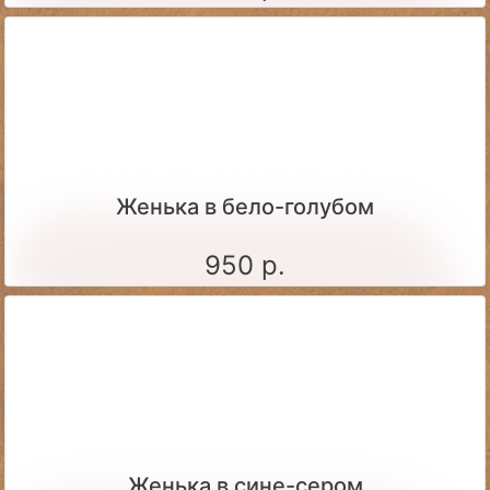
Женька в бело-голубом
950 р.
Женька в сине-сером