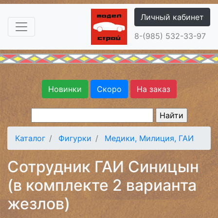
Личный кабинет
8-(985) 532-33-97
Новинки
Скоро
На заказ
Каталог
Фигурки
Медики, Милиция, ГАИ
Сотрудник ГАИ Синицын
(в комплекте 2 варианта
жезлов)