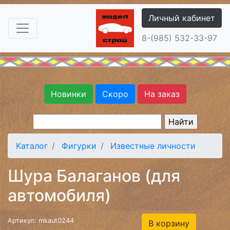
Личный кабинет
8-(985) 532-33-97
Новинки
Скоро
На заказ
Каталог
Фигурки
Известные личности
Шура Балаганов (для
автомобиля)
Артикул: mkaut0244
В корзину