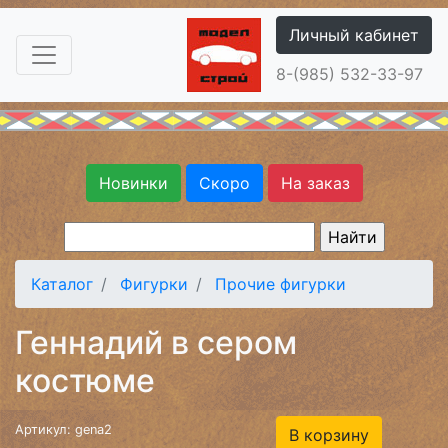
Личный кабинет
8-(985) 532-33-97
Новинки
Скоро
На заказ
Каталог
Фигурки
Прочие фигурки
Геннадий в сером
костюме
Артикул: gena2
В корзину