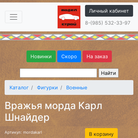
Личный кабинет
8-(985) 532-33-97
Новинки
Скоро
На заказ
Каталог
Фигурки
Военные
Вражья морда Карл
Шнайдер
Артикул: mordakarl
В корзину