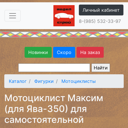
Личный кабинет
8-(985) 532-33-97
Новинки
Скоро
На заказ
Каталог
Фигурки
Мотоциклисты
Мотоциклист Максим
(для Ява-350) для
самостоятельной