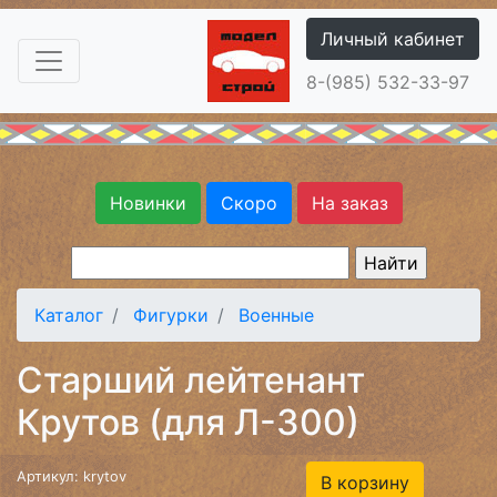
Личный кабинет
8-(985) 532-33-97
Новинки
Скоро
На заказ
Каталог
Фигурки
Военные
Старший лейтенант
Крутов (для Л-300)
Артикул: krytov
В корзину