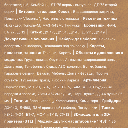
,
,
,
болотоходный
Комбайны
ДТ-75 первых выпусков
ДТ-75 второй
,
Витрины, стеллажи, боксы:
серии
Вращающиеся витрины
,
Ракетная техника:
Подставки "Лесенка"
Настенные стеллажи
,
,
,
,
Броневики:
Искандер
Тополь-М
МАЗ-543М
Тунгуска
ФАИ
,
,
,
,
,
Катки:
БА-27
Д-12
ДУ-47
ДУ-54
ДУ-48
Д-211
ДУ-49
Декоративные основания
Наборы для сборки:
Основной
,
Кареты,
ассортимент наборов
Основания под покраску
,
пролетки, тачанки:
Объекты и дополнения к
Тачанки
Кареты
,
,
,
моделям:
Грузы, ящики
Оружие
Автоматы газированной воды
,
,
,
,
Двигатели
Телефонные будки
АЗС, колонки
Бочки, бидоны
,
,
,
,
Гаражные секции
Декали
Мебель
Дома и фасады
Прочие
,
,
Артиллерия:
объекты
Гусеницы, траки
Киоски и ларьки
,
,
,
,
,
,
,
Сорокопятка
МЛ-20
Б-4
БР-2
БР-5
Б4М
А-19
Орудийные
,
,
,
передки и повозки
76мм и 57мм пушки
Царь-пушка
Д-44 пушка 85
,
,
Тягачи:
Грейдеры:
мм
Ворошиловец
Комсомолец
Коминтерн
,
,
,
Танки:
ДЗ-143
Д-598
ДЗ-6 прицепной грейдер
Погрузчики
,
,
,
,
3D-модели для 3D-
КВ-2
Т-34
БТ-7
МС-1 и Т-18
СУ-18
принтера (STL)
Модели других масштабов (не 1:43):
1:35
,
,