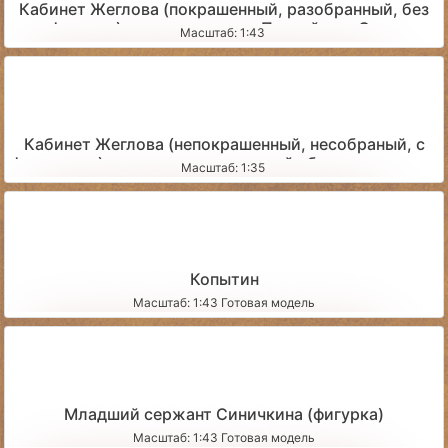
Кабинет Жеглова (покрашенный, разобранный, без
фигурок) - для пересылки Почтой или Сдек
Масштаб: 1:43
Кабинет Жеглова (непокрашенный, несобраный, с
фигурками) - для самостоятельной сборки-покраски
Масштаб: 1:35
Копытин
Масштаб: 1:43 Готовая модель
Младший сержант Синичкина (фигурка)
Масштаб: 1:43 Готовая модель