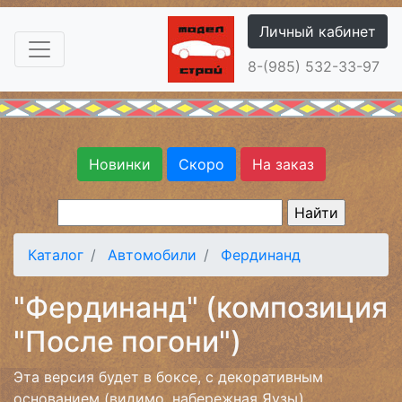
Личный кабинет
8-(985) 532-33-97
Новинки
Скоро
На заказ
Каталог
Автомобили
Фердинанд
"Фердинанд" (композиция
"После погони")
Эта версия будет в боксе, с декоративным
основанием (видимо, набережная Яузы),