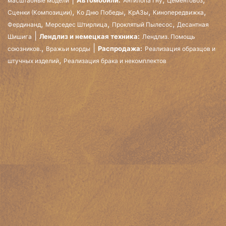
Автомобили:
масштабные модели
Антилопа Гну
Цементовоз
,
,
,
,
Сценки (Композиции)
Ко Дню Победы
КрАЗы
Кинопередвижка
,
,
,
Фердинанд
Мерседес Штирлица
Проклятый Пылесос
Десантная
Лендлиз и немецкая техника:
Шишига
Лендлиз. Помощь
,
Распродажа:
союзников.
Вражьи морды
Реализация образцов и
,
штучных изделий
Реализация брака и некомплектов