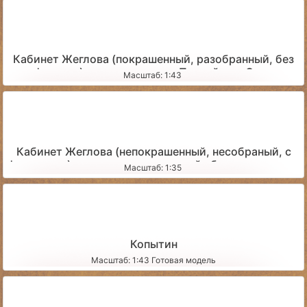
Кабинет Жеглова (покрашенный, разобранный, без
фигурок) - для пересылки Почтой или Сдек
Масштаб: 1:43
Кабинет Жеглова (непокрашенный, несобраный, с
фигурками) - для самостоятельной сборки-покраски
Масштаб: 1:35
Копытин
Масштаб: 1:43 Готовая модель