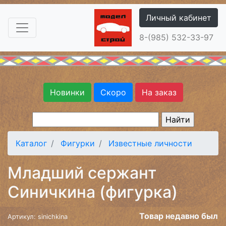
Личный кабинет
8-(985) 532-33-97
Новинки
Скоро
На заказ
Каталог
Фигурки
Известные личности
Младший сержант
Синичкина (фигурка)
Товар недавно был
Артикул: sinichkina