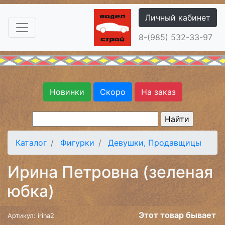
Личный кабинет
8-(985) 532-33-97
Новинки
Скоро
На заказ
Каталог
Фигурки
Девушки, Продавщицы
Ирина Петровна (зеленая
юбка)
Этот товар бывает
Артикул: irina2