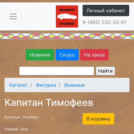
Личный кабинет
8-(985) 532-33-97
Новинки
Скоро
На заказ
Каталог
Фигурки
Военные
Капитан Тимофеев
Артикул: timofeev
В корзину
Размер: 4см