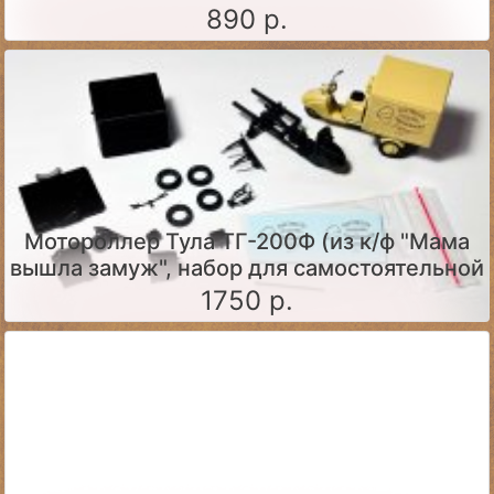
890 р.
Мотороллер Тула ТГ-200Ф (из к/ф "Мама
вышла замуж", набор для самостоятельной
сборки)
1750 р.