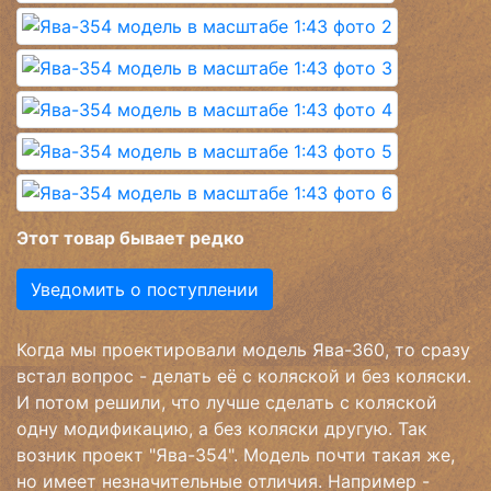
Этот товар бывает редко
Уведомить о поступлении
Когда мы проектировали модель Ява-360, то сразу
встал вопрос - делать её с коляской и без коляски.
И потом решили, что лучше сделать с коляской
одну модификацию, а без коляски другую. Так
возник проект "Ява-354". Модель почти такая же,
но имеет незначительные отличия. Например -