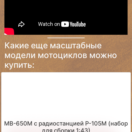
Какие еще масштабные
модели мотоциклов можно
купить:
МВ-650М с радиостанцией Р-105М (набор
для сборки 1:43)