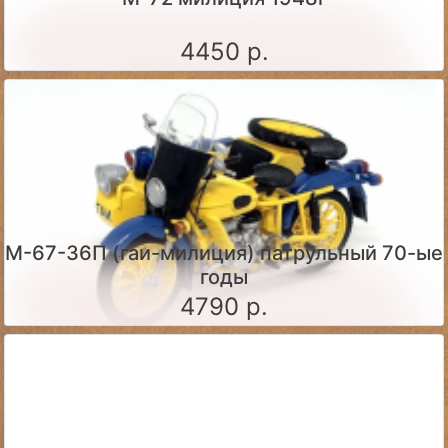
4450 р.
М-67-36П (гаи-милиция) патрульный 70-ые
годы
4790 р.