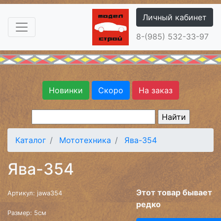
Личный кабинет
8-(985) 532-33-97
Новинки
Скоро
На заказ
Каталог
Мототехника
Ява-354
Ява-354
Этот товар бывает
Артикул: jawa354
редко
Размер: 5см