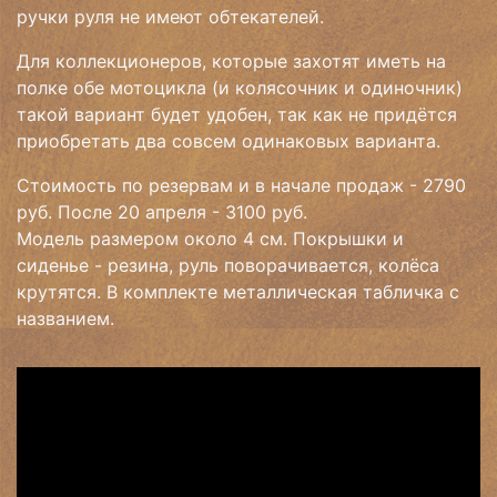
ручки руля не имеют обтекателей.
Для коллекционеров, которые захотят иметь на
полке обе мотоцикла (и колясочник и одиночник)
такой вариант будет удобен, так как не придётся
приобретать два совсем одинаковых варианта.
Стоимость по резервам и в начале продаж - 2790
руб. После 20 апреля - 3100 руб.
Модель размером около 4 см. Покрышки и
сиденье - резина, руль поворачивается, колёса
крутятся. В комплекте металлическая табличка с
названием.