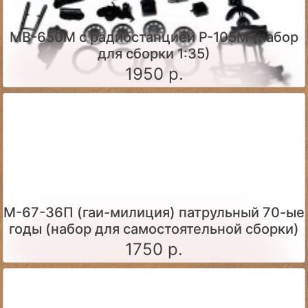
МВ-650М с радиостанцией Р-105М (набор
для сборки 1:35)
1950 р.
М-67-36П (гаи-милиция) патрульный 70-ые
годы (набор для самостоятельной сборки)
1750 р.