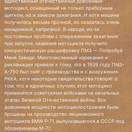
единственный отечественный довоенный
мотоцикл, оснащенный не только приборным
щитком, но и замком зажигания. И хотя машина
получилась весьма прочной, но оказалась очень
ненадежной, капризной. В народе, из-за
постоянных проблем с опережением зажигания
при запуске, название мотоцикла получило
юмористическую расшифровку ПМЗ — Попробуй
Меня Заведи. Многочисленный нарекания и
рекламации привели к тому, что в 1939 году ПМЗ-
А-750 был снят с производства и с вооружения
РККА, хотя некоторые свидетельства говорят о
том, что в единичных случаях этот мотоцикл
применялся советскими войсками на начальных
этапах Великой Отечественной войны. Все
довоенные мощности мотоциклостроения были
брошены на производство лицензионного
мотоцикла BMW P-71, выпускавшегося в СССР под
обозначением М-72.