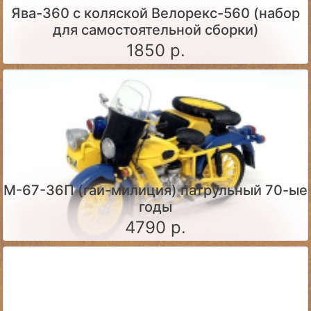
Ява-360 c коляской Велорекс-560 (набор
для самостоятельной сборки)
1850 р.
М-67-36П (гаи-милиция) патрульный 70-ые
годы
4790 р.