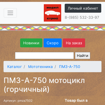
Личный кабинет
8-(985) 532-33-97
Новинки
Скоро
На заказ
Каталог
Мототехника
ПМЗ-А-750
ПМЗ-А-750 мотоцикл
(горчичный)
Товар был в
Артикул: pmza7502