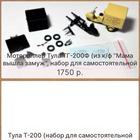
Мотороллер Тула ТГ-200Ф (из к/ф "Мама
вышла замуж", набор для самостоятельной
сборки)
1750 р.
Тула Т-200 (набор для самостоятельной