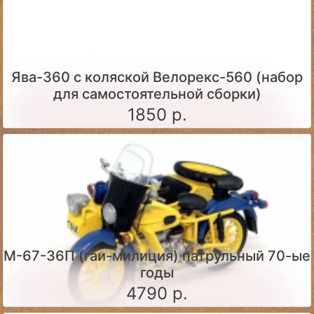
Ява-360 c коляской Велорекс-560 (набор
для самостоятельной сборки)
1850 р.
М-67-36П (гаи-милиция) патрульный 70-ые
годы
4790 р.