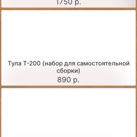
сборки)
1750 р.
Тула Т-200 (набор для самостоятельной
сборки)
890 р.