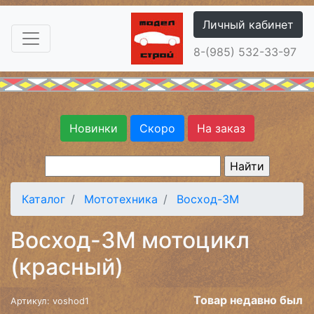
Личный кабинет
8-(985) 532-33-97
Новинки
Скоро
На заказ
Каталог
Мототехника
Восход-3М
Восход-3М мотоцикл
(красный)
Товар недавно был
Артикул: voshod1