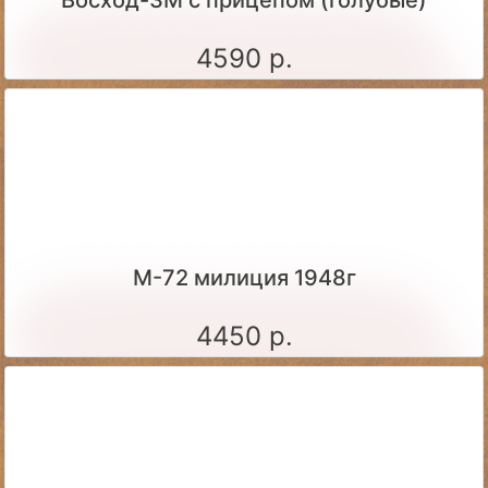
Восход-3М с прицепом (голубые)
4590 р.
М-72 милиция 1948г
4450 р.