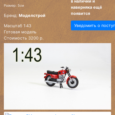
в наличии и
Размер: 5см
наверняка ещё
появится
Бренд:
Моделстрой
Уведомить о посту
Масштаб 1:43
Готовая модель
Стоимость 3200 р.