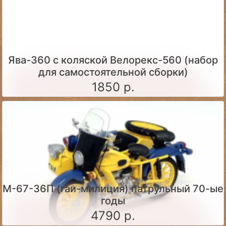
Ява-360 c коляской Велорекс-560 (набор
для самостоятельной сборки)
1850 р.
М-67-36П (гаи-милиция) патрульный 70-ые
годы
4790 р.