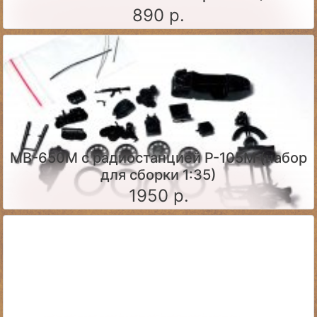
890 р.
МВ-650М с радиостанцией Р-105М (набор
для сборки 1:35)
1950 р.