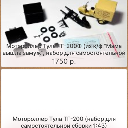
Мотороллер Тула ТГ-200Ф (из к/ф "Мама
вышла замуж", набор для самостоятельной
сборки)
1750 р.
Мотороллер Тула ТГ-200 (набор для
самостоятельной сборки 1:43)