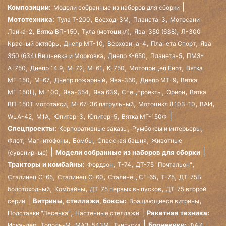
Композиции:
Модели собранные из наборов для сборки
,
,
,
Мототехника:
Тула Т-200
Восход-3М
Планета-3
Мотосани
,
,
,
,
Лайка-2
Вятка ВП-150
Тула (мотоцикл)
Ява-350 (638)
Л-300
,
,
,
,
Красный октябрь
Днепр МТ-10
Верховина-4
Планета Спорт
Ява
,
,
,
350 (634) Вишневка и Морковка
Днепр К-650
Планета-5
ПМЗ-
,
,
,
,
,
,
А-750
Днепр 14.9
М-72
М-61
К-750
Мотоприцеп Енот
Вятка
,
,
,
,
,
МГ-150
М-67
Днепр пожарный
Ява-360
Днепр МТ-9
Вятка
,
,
,
,
,
,
МГ-150Ц
М-100
Ява-354
Ява 639
Спецпроекты
Орион
Вятка
,
,
,
,
ВП-150Т мототакси
М-67-36 патрульный
Мотоцикл 8.103-10
ВАИ
,
,
,
,
WLA-42
М1А
Юпитер-3
Юпитер-5
Вятка МГ-150Ф
,
,
Спецпроекты:
Корпоративные заказы
Румбоксы и интерьеры
,
,
,
,
Флот
Магнитофоны
Бомбы
Спасская башня
Животные
Модели собранные из наборов для сборки
(сувенирные)
,
,
,
Тракторы и комбайны:
Фордзон
Т-74
ДТ-75 "Почтальон"
,
,
,
,
Сталинец С-65
Сталинец С-60
Сталинец СГ-65
Т-75
ДТ-75Б
,
,
,
болотоходный
Комбайны
ДТ-75 первых выпусков
ДТ-75 второй
,
Витрины, стеллажи, боксы:
серии
Вращающиеся витрины
,
Ракетная техника:
Подставки "Лесенка"
Настенные стеллажи
,
,
,
,
Броневики:
Искандер
Тополь-М
МАЗ-543М
Тунгуска
ФАИ