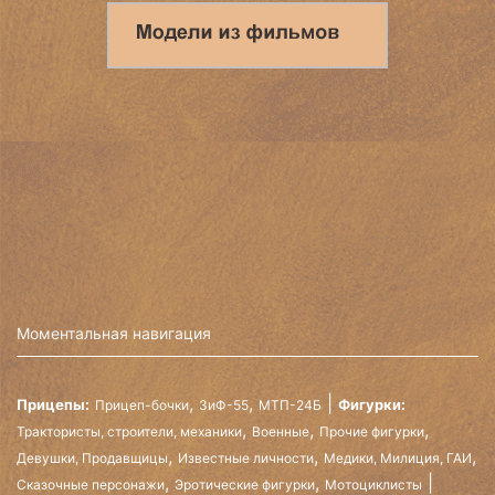
Моментальная навигация
,
,
Прицепы:
Фигурки:
Прицеп-бочки
ЗиФ-55
МТП-24Б
,
,
,
Трактористы, строители, механики
Военные
Прочие фигурки
,
,
,
Девушки, Продавщицы
Известные личности
Медики, Милиция, ГАИ
,
,
Сказочные персонажи
Эротические фигурки
Мотоциклисты