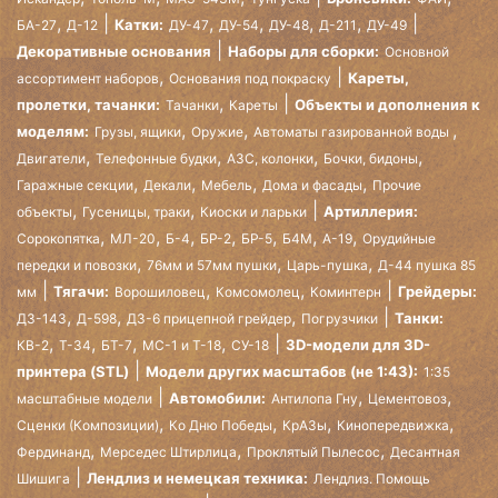
,
,
,
,
,
Катки:
БА-27
Д-12
ДУ-47
ДУ-54
ДУ-48
Д-211
ДУ-49
Декоративные основания
Наборы для сборки:
Основной
,
Кареты,
ассортимент наборов
Основания под покраску
,
пролетки, тачанки:
Объекты и дополнения к
Тачанки
Кареты
,
,
,
моделям:
Грузы, ящики
Оружие
Автоматы газированной воды
,
,
,
,
Двигатели
Телефонные будки
АЗС, колонки
Бочки, бидоны
,
,
,
,
Гаражные секции
Декали
Мебель
Дома и фасады
Прочие
,
,
Артиллерия:
объекты
Гусеницы, траки
Киоски и ларьки
,
,
,
,
,
,
,
Сорокопятка
МЛ-20
Б-4
БР-2
БР-5
Б4М
А-19
Орудийные
,
,
,
передки и повозки
76мм и 57мм пушки
Царь-пушка
Д-44 пушка 85
,
,
Тягачи:
Грейдеры:
мм
Ворошиловец
Комсомолец
Коминтерн
,
,
,
Танки:
ДЗ-143
Д-598
ДЗ-6 прицепной грейдер
Погрузчики
,
,
,
,
3D-модели для 3D-
КВ-2
Т-34
БТ-7
МС-1 и Т-18
СУ-18
принтера (STL)
Модели других масштабов (не 1:43):
1:35
,
,
Автомобили:
масштабные модели
Антилопа Гну
Цементовоз
,
,
,
,
Сценки (Композиции)
Ко Дню Победы
КрАЗы
Кинопередвижка
,
,
,
Фердинанд
Мерседес Штирлица
Проклятый Пылесос
Десантная
Лендлиз и немецкая техника:
Шишига
Лендлиз. Помощь