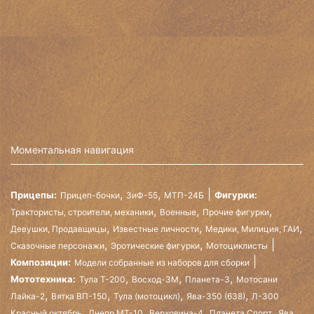
Моментальная навигация
,
,
Прицепы:
Фигурки:
Прицеп-бочки
ЗиФ-55
МТП-24Б
,
,
,
Трактористы, строители, механики
Военные
Прочие фигурки
,
,
,
Девушки, Продавщицы
Известные личности
Медики, Милиция, ГАИ
,
,
Сказочные персонажи
Эротические фигурки
Мотоциклисты
Композиции:
Модели собранные из наборов для сборки
,
,
,
Мототехника:
Тула Т-200
Восход-3М
Планета-3
Мотосани
,
,
,
,
Лайка-2
Вятка ВП-150
Тула (мотоцикл)
Ява-350 (638)
Л-300
,
,
,
,
Красный октябрь
Днепр МТ-10
Верховина-4
Планета Спорт
Ява