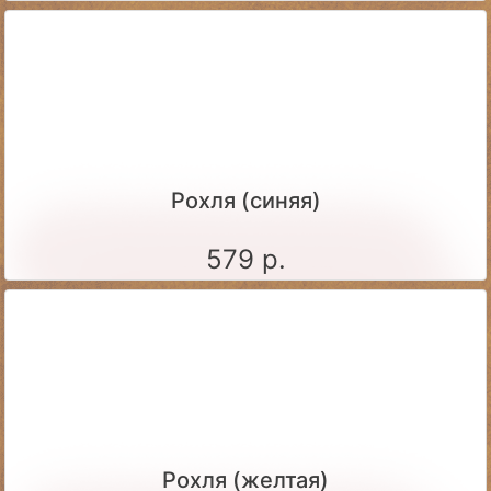
Рохля (синяя)
579 р.
Рохля (желтая)