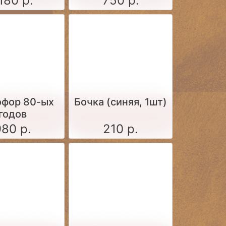
180 р.
750 р.
офор 80-ых
Бочка (синяя, 1шт)
годов
980 р.
210 р.