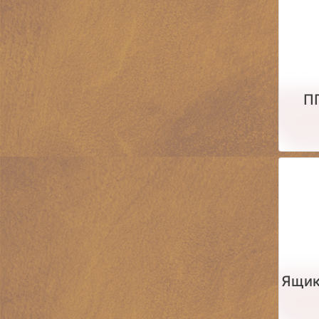
П
Ящик