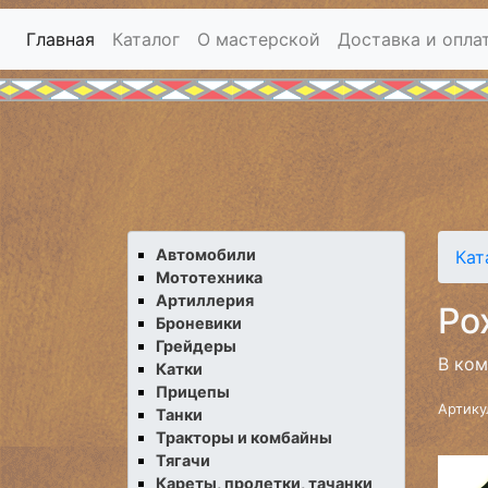
Главная
Каталог
О мастерской
Доставка и опла
Автомобили
Кат
Мототехника
Артиллерия
Ро
Броневики
Грейдеры
В ком
Катки
Прицепы
Артику
Танки
Тракторы и комбайны
Тягачи
Кареты, пролетки, тачанки