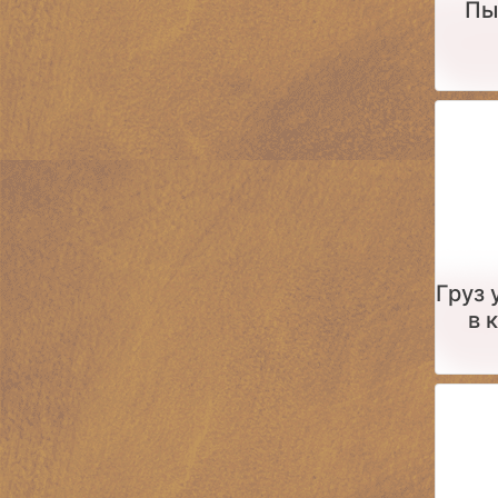
Пы
Груз
в 