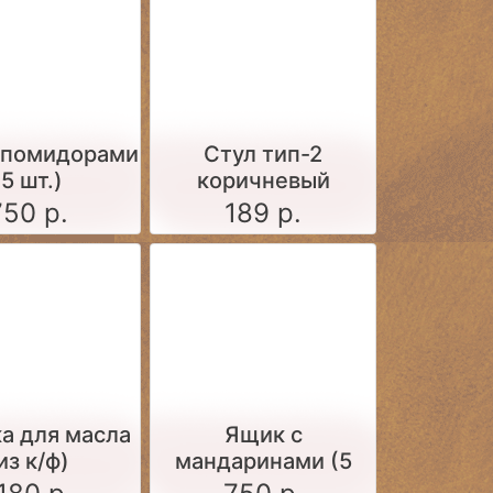
 помидорами
Стул тип-2
(5 шт.)
коричневый
750 р.
189 р.
а для масла
Ящик c
из к/ф)
мандаринами (5
шт.)