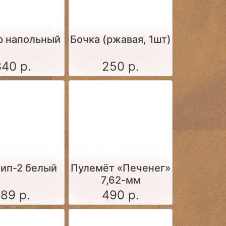
р напольный
Бочка (ржавая, 1шт)
340 р.
250 р.
тип-2 белый
Пулемёт «Печенег»
7,62-мм
189 р.
490 р.