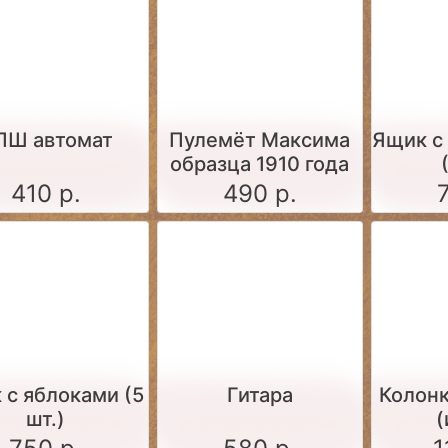
ПШ автомат
Пулемёт Максима
Ящик c
образца 1910 года
(набор для сборки
410 р.
490 р.
1:35)
 c яблоками (5
Гитара
Колонк
шт.)
(