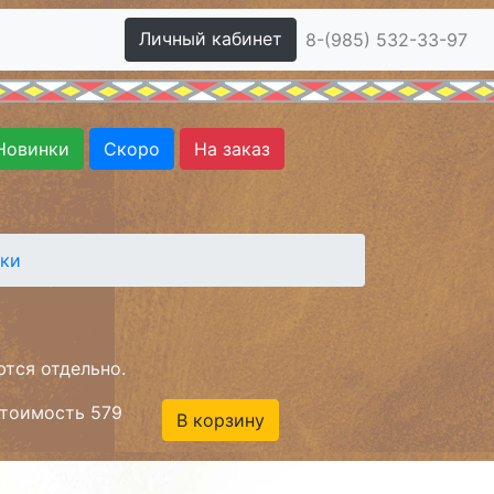
Личный кабинет
8-(985) 532-33-97
Новинки
Скоро
На заказ
ики
ются отдельно.
тоимость 579
В корзину
.