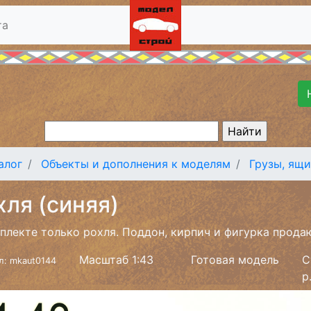
та
алог
Объекты и дополнения к моделям
Грузы, ящ
хля (синяя)
плекте только рохля. Поддон, кирпич и фигурка прода
Масштаб 1:43
Готовая модель
С
л: mkaut0144
р