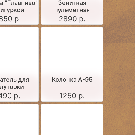
а "Главпиво"
Зенитная
фигуркой
пулемётная
установка М4
850 р.
2890 р.
образца 1931 года
атель для
Колонка А-95
луторки
490 р.
1250 р.