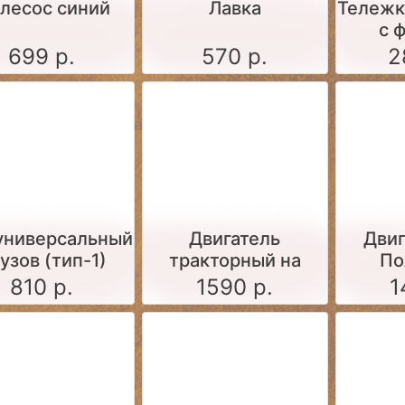
лесос синий
Лавка
Тележк
с 
699 р.
570 р.
2
 универсальный
Двигатель
Двиг
кузов (тип-1)
тракторный на
По
поддоне (серый)
810 р.
1590 р.
1