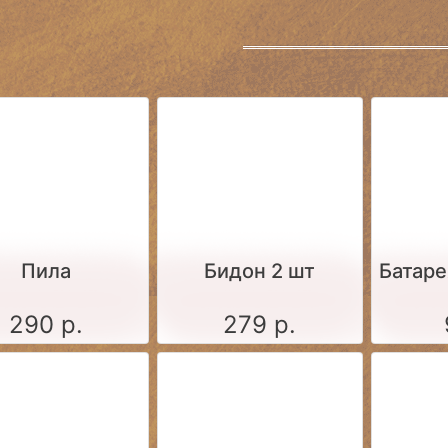
Пила
Бидон 2 шт
Батаре
290 р.
279 р.