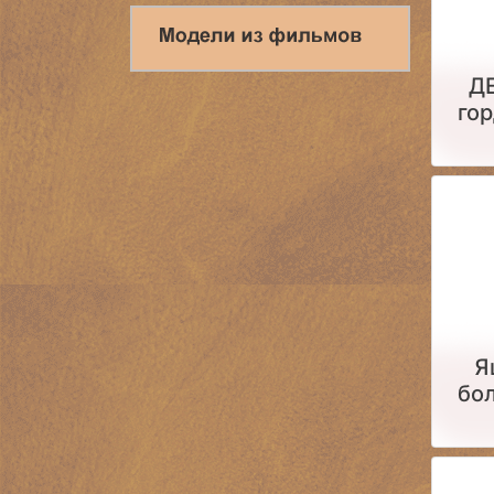
Д
гор
Я
бол