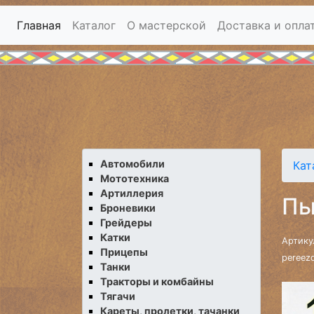
Главная
Каталог
О мастерской
Доставка и опла
Автомобили
Кат
Мототехника
Артиллерия
Пы
Броневики
Грейдеры
Катки
Артику
Прицепы
pereez
Танки
Тракторы и комбайны
Тягачи
Кареты, пролетки, тачанки