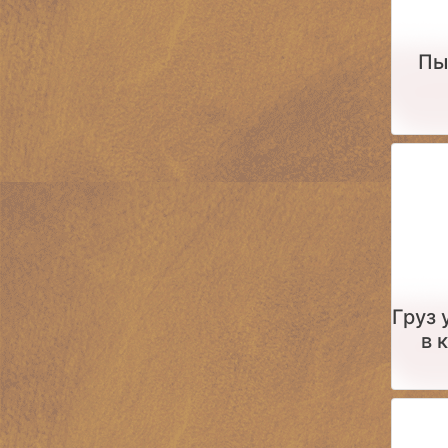
Пы
Груз
в 