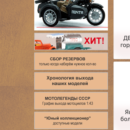
Д
гор
Я
бол