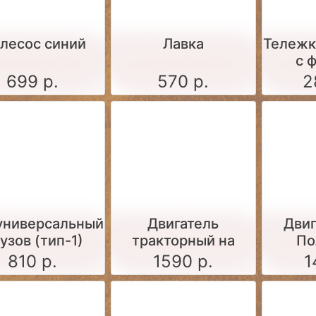
лесос синий
Лавка
Тележк
с 
699 р.
570 р.
2
 универсальный
Двигатель
Двиг
кузов (тип-1)
тракторный на
По
поддоне (серый)
810 р.
1590 р.
1