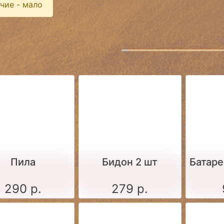
чие - мало
Пила
Бидон 2 шт
Батаре
290 р.
279 р.