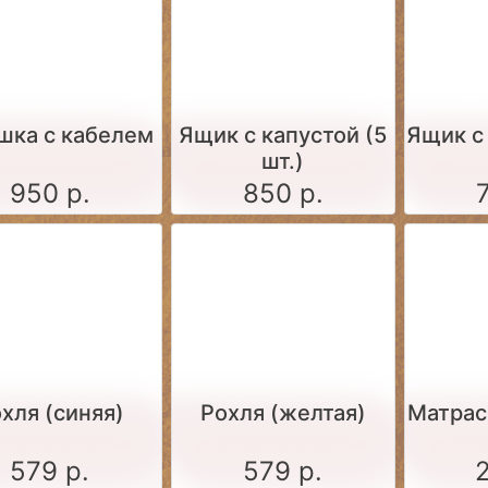
шка с кабелем
Ящик c капустой (5
Ящик c
шт.)
950 р.
850 р.
хля (синяя)
Рохля (желтая)
Матрас
579 р.
579 р.