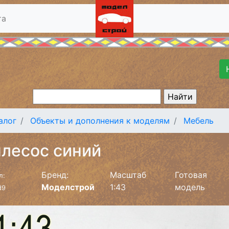
та
алог
Объекты и дополнения к моделям
Мебель
лесос синий
Бренд:
Масштаб
Готовая
л:
Моделстрой
1:43
модель
d9