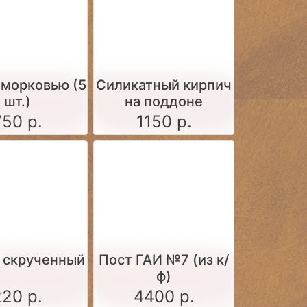
 морковью (5
Силикатный кирпич
шт.)
на поддоне
750 р.
1150 р.
 скрученный
Пост ГАИ №7 (из к/
ф)
220 р.
4400 р.