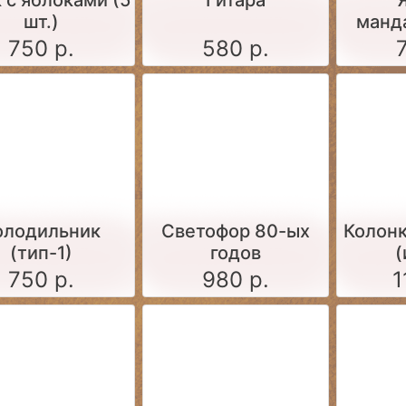
 c яблоками (5
Гитара
шт.)
манд
750 р.
580 р.
олодильник
Светофор 80-ых
Колонк
(тип-1)
годов
(
750 р.
980 р.
1