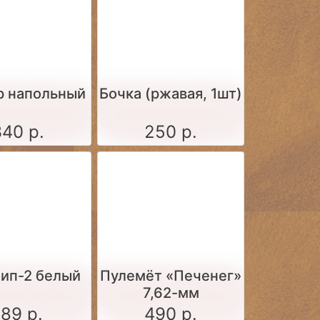
р напольный
Бочка (ржавая, 1шт)
340 р.
250 р.
тип-2 белый
Пулемёт «Печенег»
7,62-мм
189 р.
490 р.