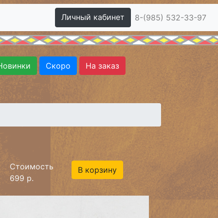
Личный кабинет
8-(985) 532-33-97
Новинки
Скоро
На заказ
Стоимость
В корзину
699 р.