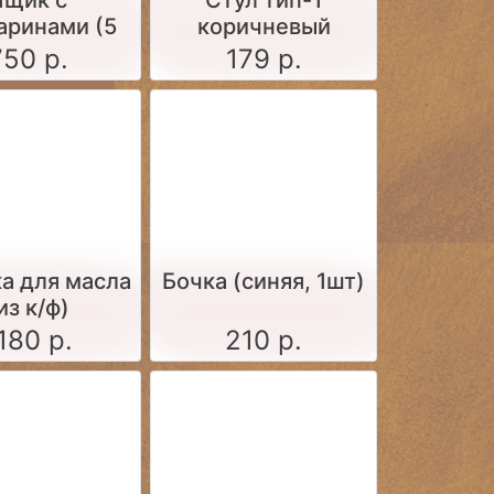
Ящик c
Стул тип-1
аринами (5
коричневый
шт.)
750 р.
179 р.
а для масла
Бочка (синяя, 1шт)
из к/ф)
180 р.
210 р.