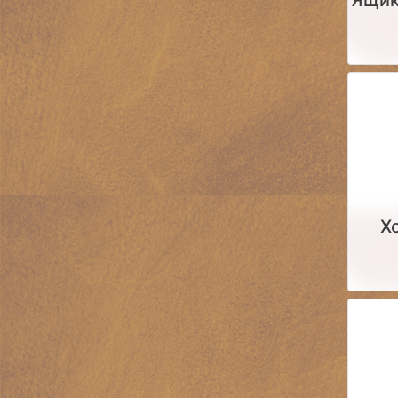
Ящик
Х