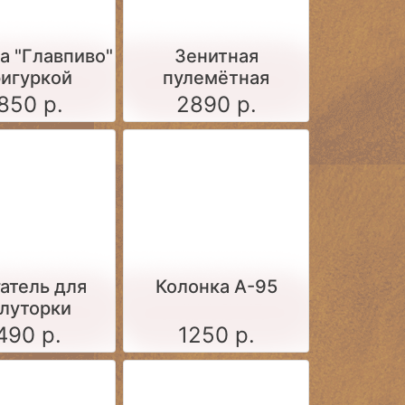
а "Главпиво"
Зенитная
фигуркой
пулемётная
установка М4
850 р.
2890 р.
образца 1931 года
атель для
Колонка А-95
луторки
490 р.
1250 р.