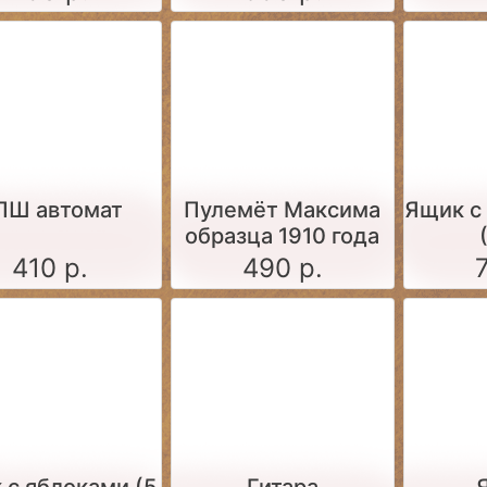
ПШ автомат
Пулемёт Максима
Ящик c
образца 1910 года
(набор для сборки
410 р.
490 р.
1:35)