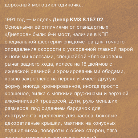
дорожный мотоцикл-одиночка.
1991 год — модель
Днепр КМЗ 8.157.02
.
Основными её отличиями от стандартных
«Днепров» были: 9-й мост, наличие в КПП
специальной шестерни спидометра для точного
определения скорости с ускоренной главной парой
и новыми колесами, спецшайбой «блокирован»
рычаг заднего хода, колеса на 18 дюймов с
ижевской резиной и хромированными ободами,
крыло закреплено на перьях и имеет другую
форму, иногда хромированное, иногда просто
крашеное, вилка с мягкими пружинами и верхней
алюминиевой траверсой, дуги, руль меньших
размеров, под сидением бардачок для
инструмента, крепление для насоса, боковые
декоративные крышки, маятник на конусных
подшипниках, повороты с обеих сторон, тяга
заднего тормоза и сам рычаг другой,