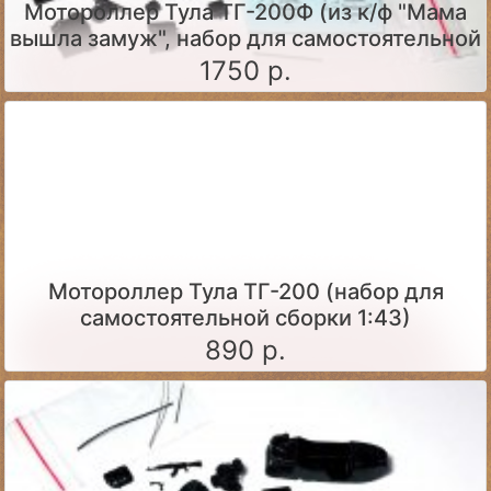
Мотороллер Тула ТГ-200Ф (из к/ф "Мама
вышла замуж", набор для самостоятельной
сборки)
1750 р.
Мотороллер Тула ТГ-200 (набор для
самостоятельной сборки 1:43)
890 р.