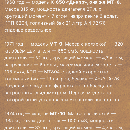
1968 год — модель
К-650 «Днепр», она же МТ-8
.
Масса 315 кг, мощность двигателя 27 л. с.,
крутящий момент 4,7 кгс·м, напряжение 6 вольт.
КПП 6204, топливный бак 21 литр АИ-72/76,
сиденье раздельное.
1971 год — модель
МТ-9
. Масса с коляской — 320
кг, объём двигателя — 650 см3, мощность
двигателя — 32 л.с., крутящий момент — 4,7 кгс·м,
напряжение — 6 вольт, максимальная скорость —
105 км/ч, КПП — МТ804 с задней скоростью,
топливный бак — 19 литров, бензин — А-72, А-76.
Раздельное сиденье, фара старого образца со
встроенным спидометром. Первая модель на
которой были установлены указатели поворотов.
1974 год — модель
МТ-10
. Масса с коляской —
335 кг, объём двигателя — 650 см3, мощность
двигателя — 32 л.с., крутящий момент — 4,7 кгс·м,