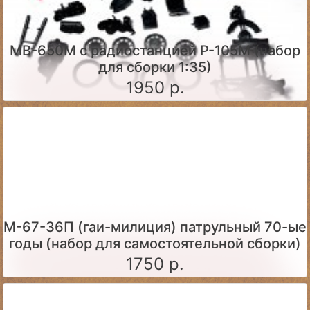
МВ-650М с радиостанцией Р-105М (набор
для сборки 1:35)
1950 р.
М-67-36П (гаи-милиция) патрульный 70-ые
годы (набор для самостоятельной сборки)
1750 р.