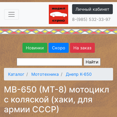
Личный кабинет
8-(985) 532-33-97
Новинки
Скоро
На заказ
Каталог
Мототехника
Днепр К-650
МВ-650 (МТ-8) мотоцикл
с коляской (хаки, для
армии СССР)