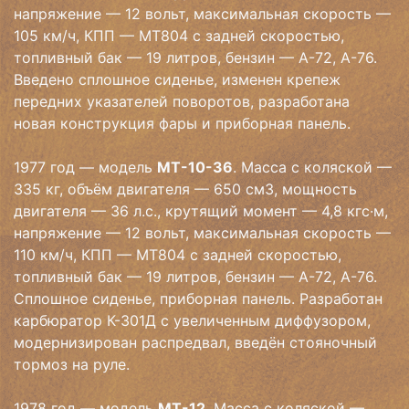
напряжение — 12 вольт, максимальная скорость —
105 км/ч, КПП — МТ804 с задней скоростью,
топливный бак — 19 литров, бензин — А-72, А-76.
Введено сплошное сиденье, изменен крепеж
передних указателей поворотов, разработана
новая конструкция фары и приборная панель.
1977 год — модель
МТ-10-36
. Масса с коляской —
335 кг, объём двигателя — 650 см3, мощность
двигателя — 36 л.с., крутящий момент — 4,8 кгс·м,
напряжение — 12 вольт, максимальная скорость —
110 км/ч, КПП — МТ804 с задней скоростью,
топливный бак — 19 литров, бензин — А-72, А-76.
Сплошное сиденье, приборная панель. Разработан
карбюратор К-301Д с увеличенным диффузором,
модернизирован распредвал, введён стояночный
тормоз на руле.
1978 год — модель
МТ-12
. Масса с коляской —