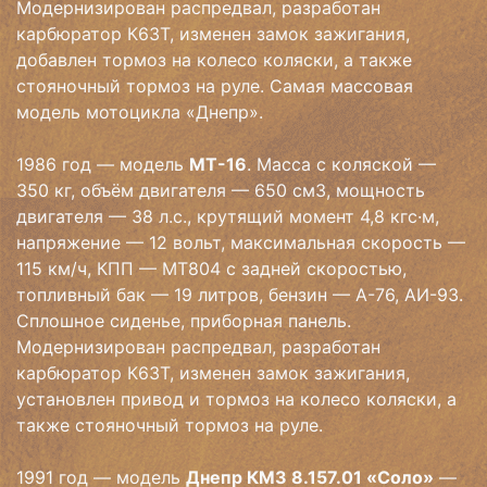
Модернизирован распредвал, разработан
карбюратор К63Т, изменен замок зажигания,
добавлен тормоз на колесо коляски, а также
стояночный тормоз на руле. Самая массовая
модель мотоцикла «Днепр».
1986 год — модель
МТ-16
. Масса с коляской —
350 кг, объём двигателя — 650 см3, мощность
двигателя — 38 л.с., крутящий момент 4,8 кгс·м,
напряжение — 12 вольт, максимальная скорость —
115 км/ч, КПП — МТ804 с задней скоростью,
топливный бак — 19 литров, бензин — А-76, АИ-93.
Сплошное сиденье, приборная панель.
Модернизирован распредвал, разработан
карбюратор К63Т, изменен замок зажигания,
установлен привод и тормоз на колесо коляски, а
также стояночный тормоз на руле.
1991 год — модель
Днепр КМЗ 8.157.01 «Соло»
—