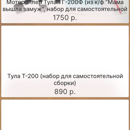
Мотороллер Тула ТГ-200Ф (из к/ф "Мама
вышла замуж", набор для самостоятельной
сборки)
1750 р.
Тула Т-200 (набор для самостоятельной
сборки)
890 р.