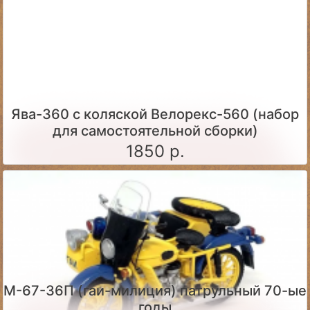
Ява-360 c коляской Велорекс-560 (набор
для самостоятельной сборки)
1850 р.
М-67-36П (гаи-милиция) патрульный 70-ые
годы