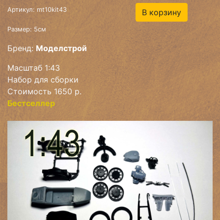
Артикул: mt10kit43
В корзину
Размер: 5см
Бренд:
Моделстрой
Масштаб 1:43
Набор для сборки
Стоимость 1650 р.
Бестселлер