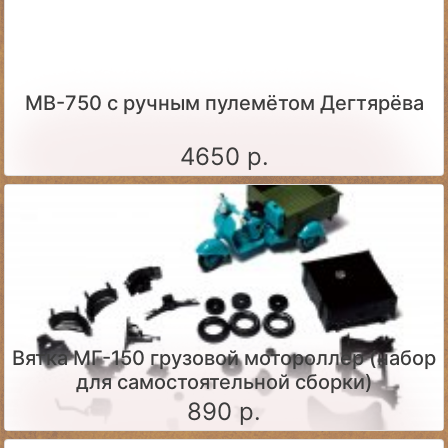
МВ-750 с ручным пулемётом Дегтярёва
4650 р.
Вятка МГ-150 грузовой мотороллер (набор
для самостоятельной сборки)
890 р.