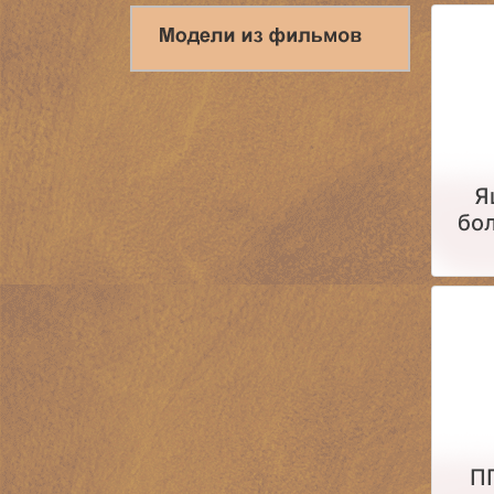
Я
бол
П