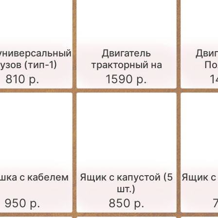
 универсальный
Двигатель
Двиг
кузов (тип-1)
тракторный на
По
поддоне (серый)
810 р.
1590 р.
1
шка с кабелем
Ящик c капустой (5
Ящик c
шт.)
950 р.
850 р.