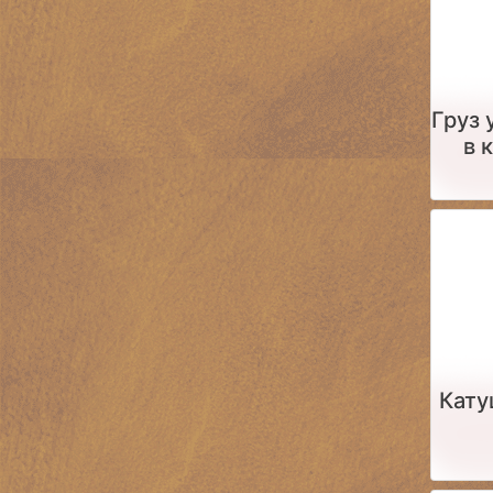
Груз
в 
Кату