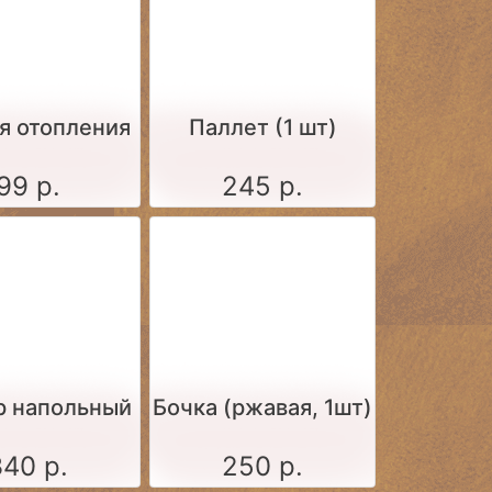
я отопления
Паллет (1 шт)
99 р.
245 р.
р напольный
Бочка (ржавая, 1шт)
340 р.
250 р.