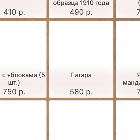
образца 1910 года
(набор для сборки
410 р.
490 р.
1:35)
 c яблоками (5
Гитара
шт.)
манд
750 р.
580 р.