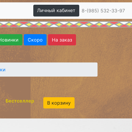
Личный кабинет
8-(985) 532-33-97
Новинки
Скоро
На заказ
ики
Бестселлер
В корзину