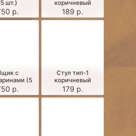
(5 шт.)
коричневый
750 р.
189 р.
Ящик c
Стул тип-1
аринами (5
коричневый
шт.)
750 р.
179 р.