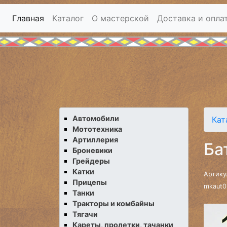
Главная
Каталог
О мастерской
Доставка и опла
Автомобили
Кат
Мототехника
Артиллерия
Ба
Броневики
Грейдеры
Катки
Артику
Прицепы
mkaut0
Танки
Тракторы и комбайны
Тягачи
Кареты, пролетки, тачанки