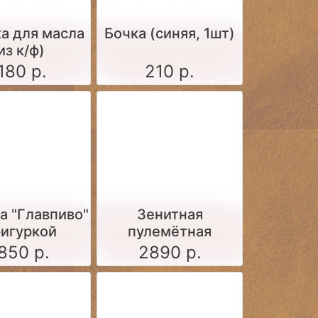
а для масла
Бочка (синяя, 1шт)
из к/ф)
180 р.
210 р.
а "Главпиво"
Зенитная
фигуркой
пулемётная
установка М4
850 р.
2890 р.
образца 1931 года