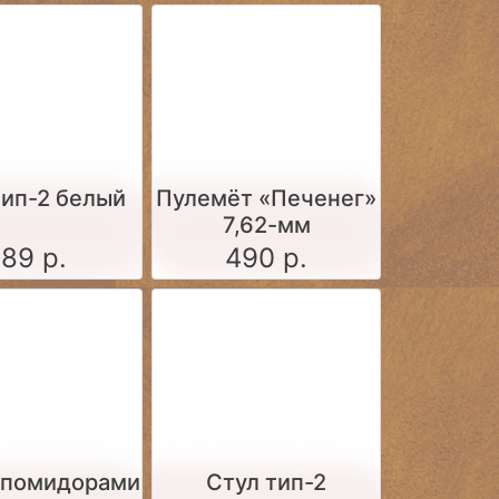
тип-2 белый
Пулемёт «Печенег»
7,62-мм
189 р.
490 р.
 помидорами
Стул тип-2