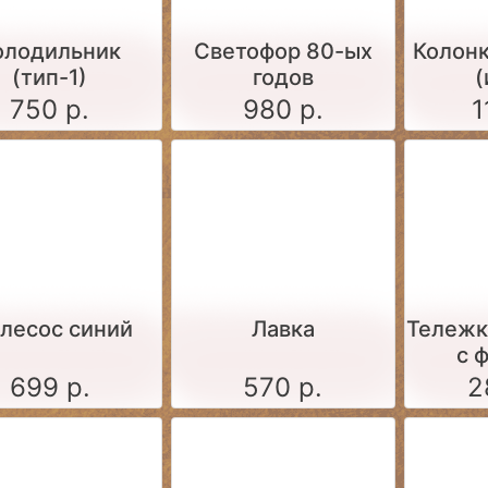
олодильник
Светофор 80-ых
Колонк
(тип-1)
годов
(
750 р.
980 р.
1
лесос синий
Лавка
Тележк
с 
699 р.
570 р.
2