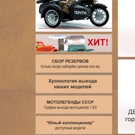
Д
гор