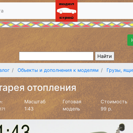
та
алог
Объекты и дополнения к моделям
Грузы, ящ
тарея отопления
Масштаб
Готовая
Стоимость
л:
1:43
модель
99 р.
171