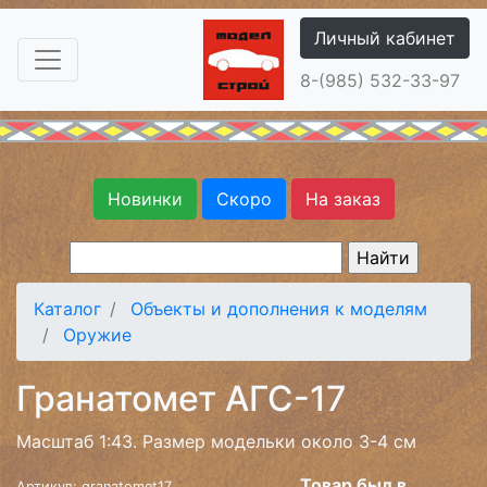
Личный кабинет
8-(985) 532-33-97
Новинки
Скоро
На заказ
Каталог
Объекты и дополнения к моделям
Оружие
Гранатомет АГС-17
Масштаб 1:43. Размер модельки около 3-4 см
Товар был в
Артикул: granatomet17