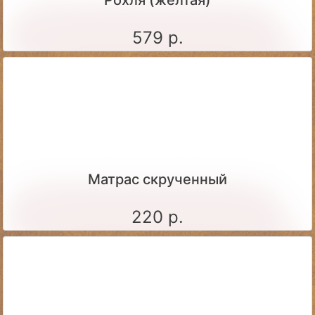
Рохля (желтая)
579 р.
Матрас скрученный
220 р.