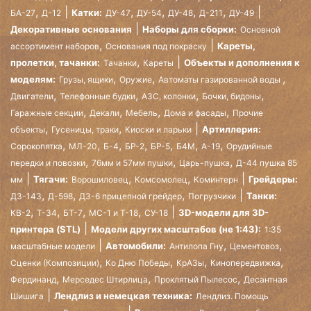
,
,
,
,
,
Катки:
БА-27
Д-12
ДУ-47
ДУ-54
ДУ-48
Д-211
ДУ-49
Декоративные основания
Наборы для сборки:
Основной
,
Кареты,
ассортимент наборов
Основания под покраску
,
пролетки, тачанки:
Объекты и дополнения к
Тачанки
Кареты
,
,
,
моделям:
Грузы, ящики
Оружие
Автоматы газированной воды
,
,
,
,
Двигатели
Телефонные будки
АЗС, колонки
Бочки, бидоны
,
,
,
,
Гаражные секции
Декали
Мебель
Дома и фасады
Прочие
,
,
Артиллерия:
объекты
Гусеницы, траки
Киоски и ларьки
,
,
,
,
,
,
,
Сорокопятка
МЛ-20
Б-4
БР-2
БР-5
Б4М
А-19
Орудийные
,
,
,
передки и повозки
76мм и 57мм пушки
Царь-пушка
Д-44 пушка 85
,
,
Тягачи:
Грейдеры:
мм
Ворошиловец
Комсомолец
Коминтерн
,
,
,
Танки:
ДЗ-143
Д-598
ДЗ-6 прицепной грейдер
Погрузчики
,
,
,
,
3D-модели для 3D-
КВ-2
Т-34
БТ-7
МС-1 и Т-18
СУ-18
принтера (STL)
Модели других масштабов (не 1:43):
1:35
,
,
Автомобили:
масштабные модели
Антилопа Гну
Цементовоз
,
,
,
,
Сценки (Композиции)
Ко Дню Победы
КрАЗы
Кинопередвижка
,
,
,
Фердинанд
Мерседес Штирлица
Проклятый Пылесос
Десантная
Лендлиз и немецкая техника:
Шишига
Лендлиз. Помощь