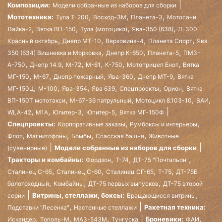
Композиции:
Модели собранные из наборов для сборки
,
,
,
Мототехника:
Тула Т-200
Восход-3М
Планета-3
Мотосани
,
,
,
,
Лайка-2
Вятка ВП-150
Тула (мотоцикл)
Ява-350 (638)
Л-300
,
,
,
,
Красный октябрь
Днепр МТ-10
Верховина-4
Планета Спорт
Ява
,
,
,
350 (634) Вишневка и Морковка
Днепр К-650
Планета-5
ПМЗ-
,
,
,
,
,
,
А-750
Днепр 14.9
М-72
М-61
К-750
Мотоприцеп Енот
Вятка
,
,
,
,
,
МГ-150
М-67
Днепр пожарный
Ява-360
Днепр МТ-9
Вятка
,
,
,
,
,
,
МГ-150Ц
М-100
Ява-354
Ява 639
Спецпроекты
Орион
Вятка
,
,
,
,
ВП-150Т мототакси
М-67-36 патрульный
Мотоцикл 8.103-10
ВАИ
,
,
,
,
WLA-42
М1А
Юпитер-3
Юпитер-5
Вятка МГ-150Ф
,
,
Спецпроекты:
Корпоративные заказы
Румбоксы и интерьеры
,
,
,
,
Флот
Магнитофоны
Бомбы
Спасская башня
Животные
Модели собранные из наборов для сборки
(сувенирные)
,
,
,
Тракторы и комбайны:
Фордзон
Т-74
ДТ-75 "Почтальон"
,
,
,
,
Сталинец С-65
Сталинец С-60
Сталинец СГ-65
Т-75
ДТ-75Б
,
,
,
болотоходный
Комбайны
ДТ-75 первых выпусков
ДТ-75 второй
,
Витрины, стеллажи, боксы:
серии
Вращающиеся витрины
,
Ракетная техника:
Подставки "Лесенка"
Настенные стеллажи
,
,
,
,
Броневики:
Искандер
Тополь-М
МАЗ-543М
Тунгуска
ФАИ