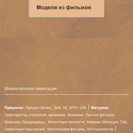
Моментальная навигация
,
,
Прицепы:
Фигурки:
Прицеп-бочки
ЗиФ-55
МТП-24Б
,
,
,
Трактористы, строители, механики
Военные
Прочие фигурки
,
,
,
Девушки, Продавщицы
Известные личности
Медики, Милиция, ГАИ
,
,
Сказочные персонажи
Эротические фигурки
Мотоциклисты