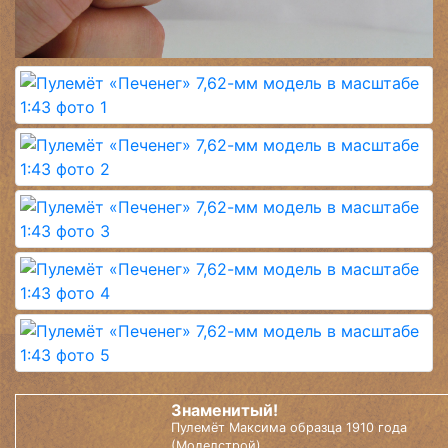
Знаменитый!
Пулемёт Максима образца 1910 года
(Моделстрой).