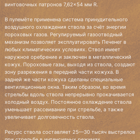
винтовочных патронов 7,62×54 мм R.
В пулемёте применена система принудительного
воздушного охлаждения ствола за счёт энергии
пороховых газов. Регулируемый газоотводный
механизм позволяет эксплуатировать Печенег в
любых климатических условиях. Ствол имеет
наружное оребрение и заключен в металлический
кожух. Пороховые газы, выходя из ствола, создают
зону разрежения в передней части кожуха. В
задней же части кожуха сделаны специальные
вентиляционные окна. Таким образом, во время
стрельбы вдоль ствола непрерывно прокачивается
холодный воздух. Постоянное охлаждение ствола
уменьшает рассеивание при стрельбе, а также
увеличивает долговечность ствола.
Ресурс ствола составляет 25—30 тысяч выстрелов
при стрельбе в интенсивных режимах.