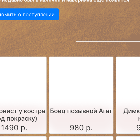
домить о поступлении
онист у костра
Боец позывной Агат
Димк
од покраску)
1490 р.
980 р.