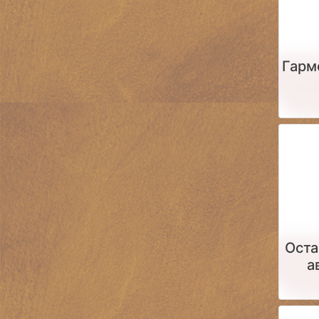
Гарм
Оста
а