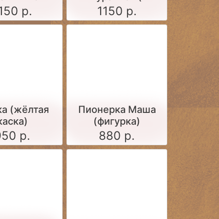
комплекте 2
150 р.
1150 р.
варианта жезлов)
а (жёлтая
Пионерка Маша
каска)
(фигурка)
950 р.
880 р.