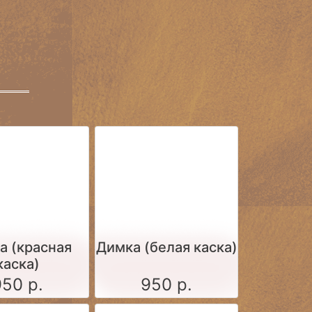
а (красная
Димка (белая каска)
каска)
950 р.
950 р.