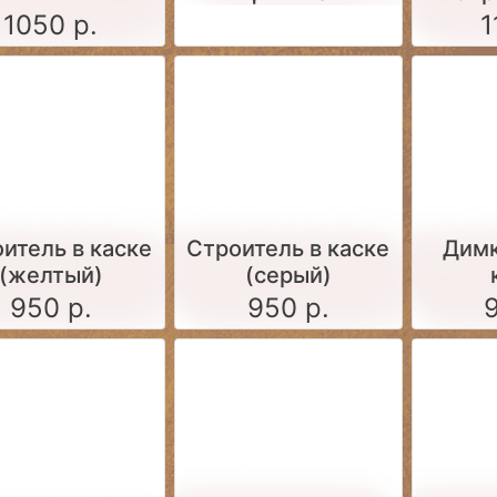
1050 р.
1
итель в каске
Строитель в каске
Димк
(желтый)
(серый)
950 р.
950 р.