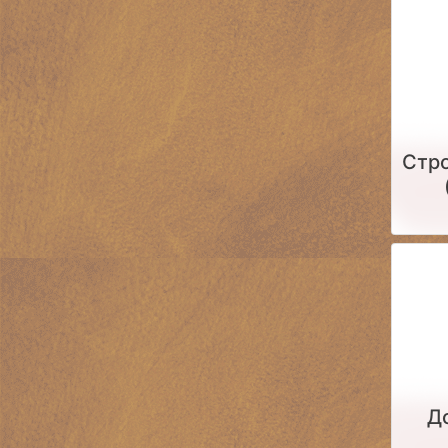
Стро
Д