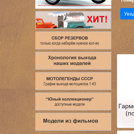
Уве
Гарм
(п