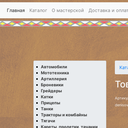
Главная
Каталог
О мастерской
Доставка и опла
Автомобили
Кат
Мототехника
Артиллерия
То
Броневики
Грейдеры
Катки
Артику
Прицепы
deniso
Танки
Тракторы и комбайны
Тягачи
Кареты, пролетки, тачанки