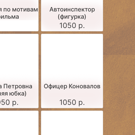
я по мотивам
Автоинспектор
фильма
(фигурка)
1050 р.
а Петровна
Офицер Коновалов
няя юбка)
950 р.
1050 р.