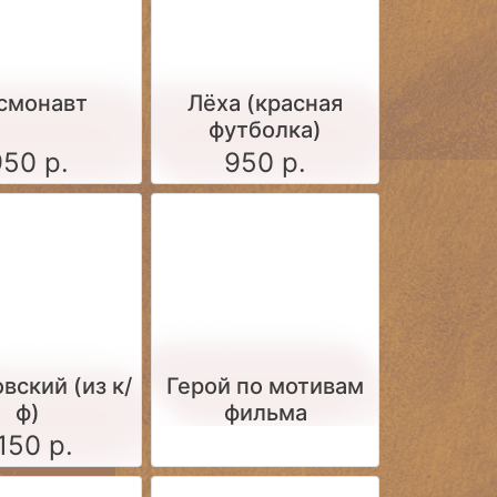
смонавт
Лёха (красная
футболка)
950 р.
950 р.
вский (из к/
Герой по мотивам
ф)
фильма
150 р.