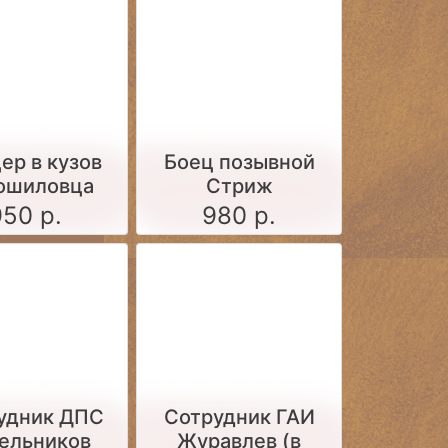
ер в кузов
Боец позывной
ошиловца
Стриж
950 р.
980 р.
удник ДПС
Сотрудник ГАИ
ельников
Журавлев (в