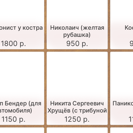
онист у костра
Николаич (желтая
Ко
рубашка)
1800 р.
950 р.
п Бендер (для
Никита Сергеевич
Панико
втомобиля)
Хрущёв (с трибуной
и ботинком),
1150 р.
1250 р.
1
фигурка