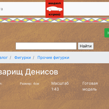
та
алог
Фигурки
Прочие фигурки
варищ Денисов
Масштаб
Готовая
л:
Размер: 4см
1:43
модель
v