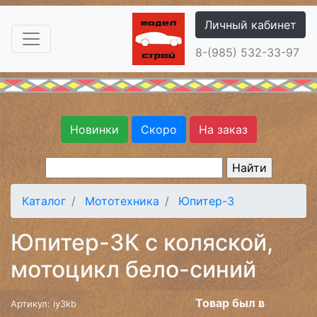
Личный кабинет
8-(985) 532-33-97
Новинки
Скоро
На заказ
Каталог
Мототехника
Юпитер-3
Юпитер-3К с коляской,
мотоцикл бело-синий
Товар был в
Артикул: iy3kb