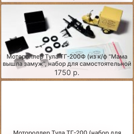
Мотороллер Тула ТГ-200Ф (из к/ф "Мама
вышла замуж", набор для самостоятельной
сборки)
1750 р.
Мотороллер Тула ТГ-200 (набор для