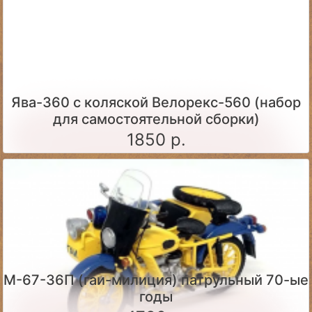
Ява-360 c коляской Велорекс-560 (набор
для самостоятельной сборки)
1850 р.
М-67-36П (гаи-милиция) патрульный 70-ые
годы