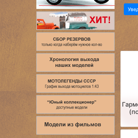
Уве
Гарм
(п