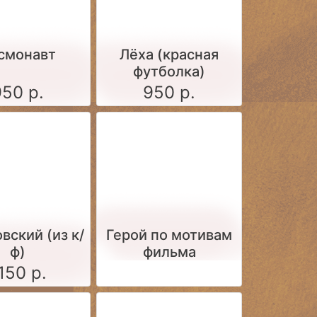
смонавт
Лёха (красная
футболка)
950 р.
950 р.
вский (из к/
Герой по мотивам
ф)
фильма
150 р.