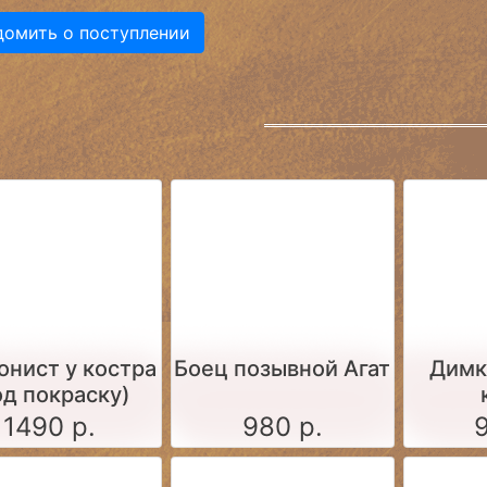
домить о поступлении
онист у костра
Боец позывной Агат
Димк
од покраску)
1490 р.
980 р.