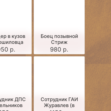
ер в кузов
Боец позывной
ошиловца
Стриж
950 р.
980 р.
удник ДПС
Сотрудник ГАИ
ельников
Журавлев (в