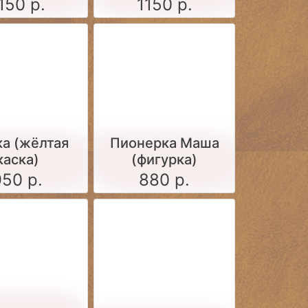
комплекте 2
150 р.
1150 р.
варианта жезлов)
а (жёлтая
Пионерка Маша
каска)
(фигурка)
950 р.
880 р.