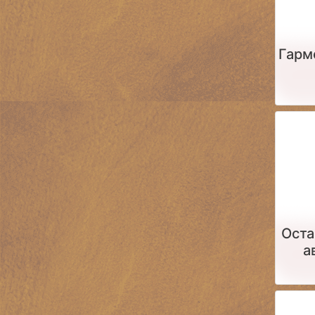
Гарм
Оста
а