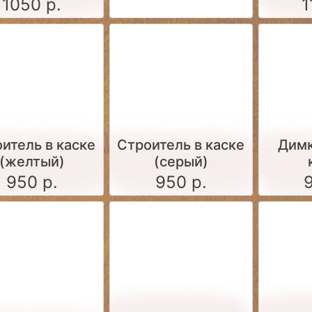
1050 р.
1
итель в каске
Строитель в каске
Димк
(желтый)
(серый)
950 р.
950 р.