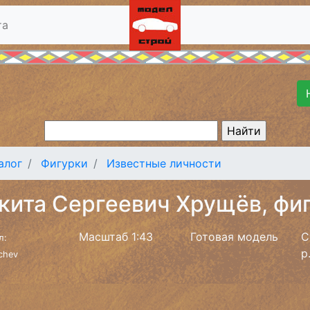
та
алог
Фигурки
Известные личности
кита Сергеевич Хрущёв, фи
Масштаб 1:43
Готовая модель
С
л:
р
chev