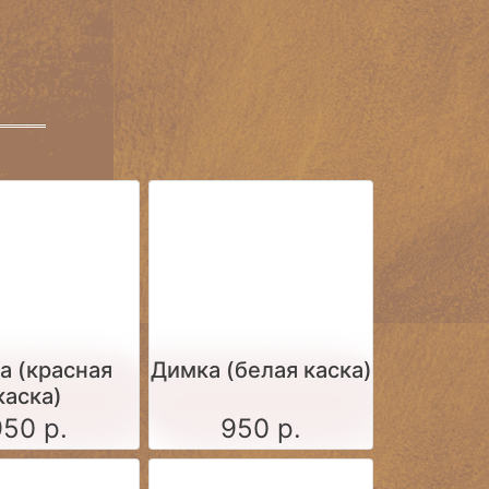
а (красная
Димка (белая каска)
каска)
950 р.
950 р.