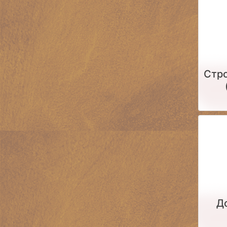
Стро
Д