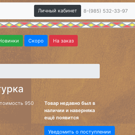
Личный кабинет
8-(985) 532-33-97
Новинки
Скоро
На заказ
гурка
тоимость 950
Товар недавно был в
.
наличии и наверняка
ещё появится
Уведомить о поступлении