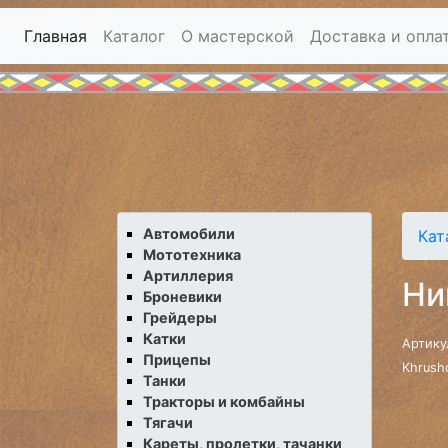
Главная
Каталог
О мастерской
Доставка и опла
Автомобили
Кат
Мототехника
Артиллерия
Ни
Броневики
Грейдеры
Катки
Артику
Прицепы
Khrush
Танки
Тракторы и комбайны
Тягачи
Кареты, пролетки, тачанки