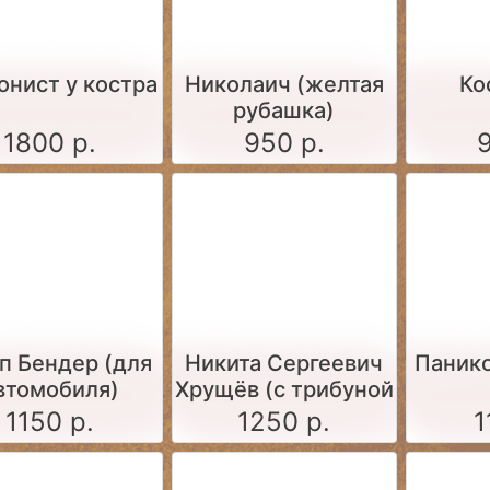
онист у костра
Николаич (желтая
Ко
рубашка)
1800 р.
950 р.
п Бендер (для
Никита Сергеевич
Панико
втомобиля)
Хрущёв (с трибуной
и ботинком),
1150 р.
1250 р.
1
фигурка