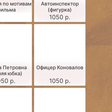
я по мотивам
Автоинспектор
фильма
(фигурка)
1050 р.
а Петровна
Офицер Коновалов
няя юбка)
950 р.
1050 р.